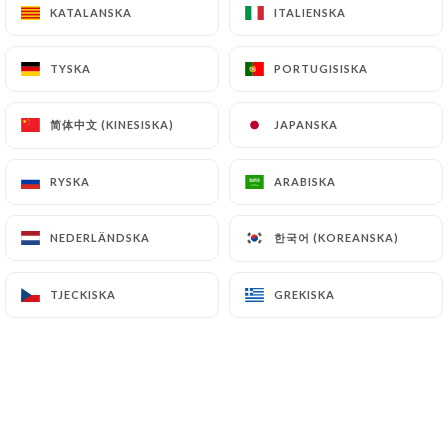
KATALANSKA
KATALANSKA
ITALIENSKA
ITALIENSKA
TYSKA
TYSKA
PORTUGISISKA
PORTUGISISKA
简体中文 (KINESISKA)
简体中文 (KINESISKA)
JAPANSKA
JAPANSKA
RYSKA
RYSKA
ARABISKA
ARABISKA
한국어 (KOREANSKA)
한국어 (KOREANSKA)
NEDERLÄNDSKA
NEDERLÄNDSKA
TJECKISKA
TJECKISKA
GREKISKA
GREKISKA