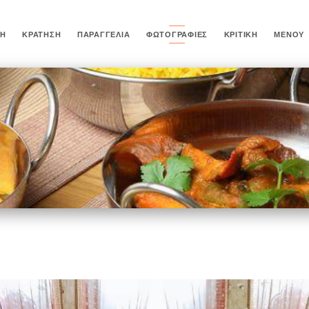
ΚΉ
ΚΡΆΤΗΣΗ
ΠΑΡΑΓΓΕΛΊΑ
ΦΩΤΟΓΡΑΦΊΕΣ
ΚΡΙΤΙΚΉ
ΜΕΝΟΎ