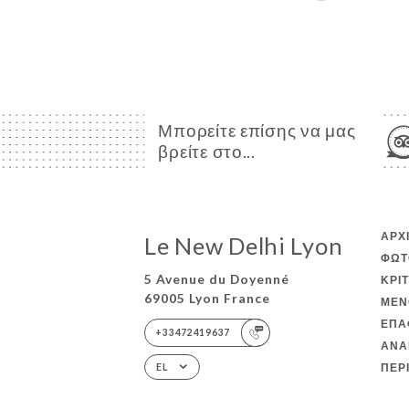
Μπορείτε επίσης να μας
βρείτε στο...
ΑΡΧ
Le New Delhi Lyon
ΦΩΤ
5 Avenue du Doyenné
ΚΡΙ
69005 Lyon France
ΜΕΝ
ΕΠΑ
+33472419637
ΑΝΑ
ΠΕΡ
EL